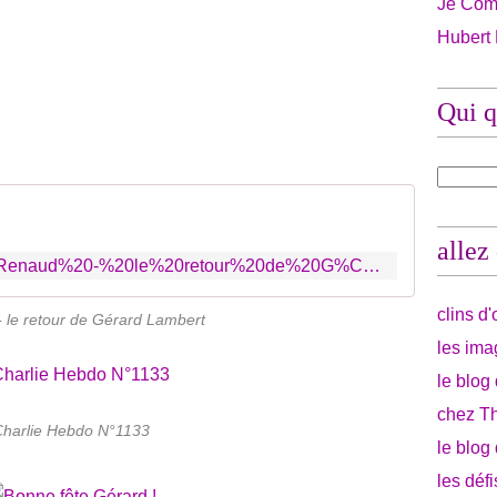
Je Com
Hubert
Qui q
allez
http://www.deezer.com/search/Renaud%20-%20le%20retour%20de%20G%C3%A9rard%20Lambert
clins d
 le retour de Gérard Lambert
les ima
le blog
chez Th
Charlie Hebdo N°1133
le blog
les déf