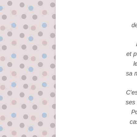
d
et 
l
sa 
C'e
ses 
Po
ca