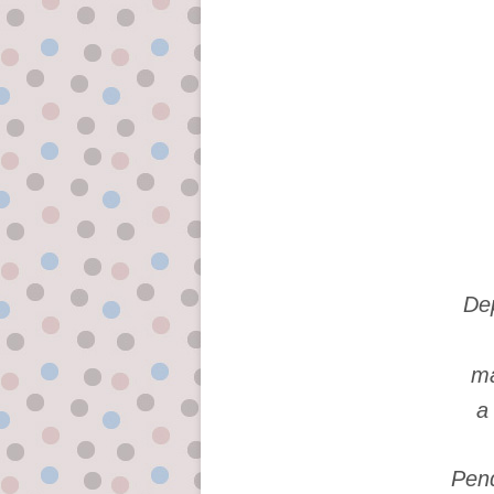
De
m
a
Pend