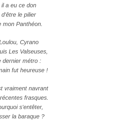
il a eu ce don
d'être le pilier
e mon Panthéon.
Loulou, Cyrano
puis Les Valseuses,
e dernier métro :
main fut heureuse !
st vraiment navrant
récentes frasques.
urquoi s'entêter,
sser la baraque ?