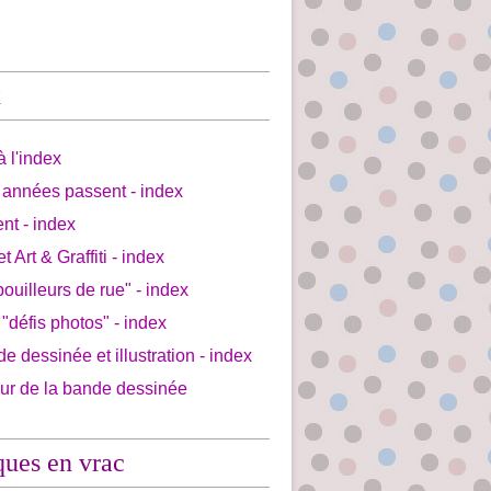
x
à l'index
 années passent - index
ent - index
et Art & Graffiti - index
bouilleurs de rue" - index
 "défis photos" - index
de dessinée et illustration - index
our de la bande dessinée
ques en vrac