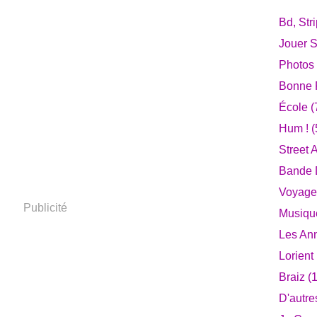
Bd, Str
Jouer S
Photos
Bonne F
École
(
Hum !
(
Street A
Bande D
Voyage
Publicité
Musiqu
Les An
Lorient
Braiz
(1
D'autre