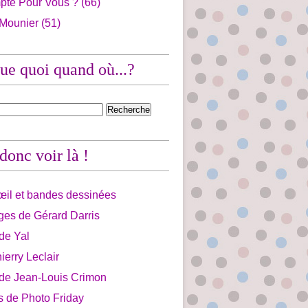
pte Pour Vous ?
(66)
 Mounier
(51)
ue quoi quand où...?
 donc voir là !
'œil et bandes dessinées
ges de Gérard Darris
 de Yal
ierry Leclair
 de Jean-Louis Crimon
is de Photo Friday