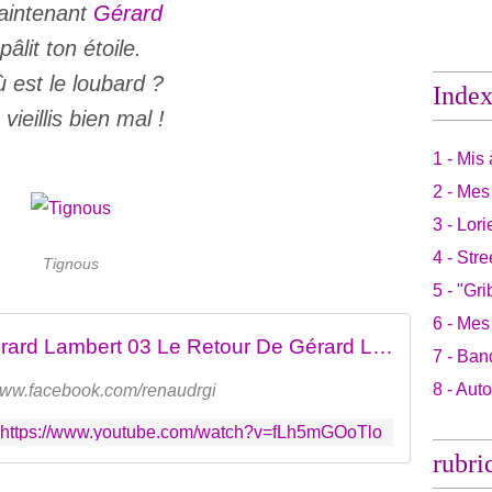
aintenant
Gérard
pâlit ton étoile.
 est le loubard ?
Inde
 vieillis bien mal !
1 - Mis 
2 - Mes
3 - Lori
4 - Stre
Tignous
5 - "Gri
6 - Mes
Renaud - Le Retour De Gérard Lambert 03 Le Retour De Gérard Lambert
7 - Ban
8 - Aut
/www.facebook.com/renaudrgi
https://www.youtube.com/watch?v=fLh5mGOoTlo
rubri