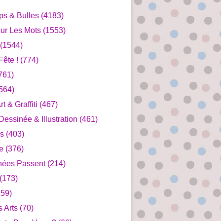
ips & Bulles
(4183)
ur Les Mots
(1553)
(1544)
ête !
(774)
761)
564)
rt & Graffiti
(467)
essinée & Illustration
(461)
s
(403)
e
(376)
nées Passent
(214)
(173)
59)
s Arts
(70)