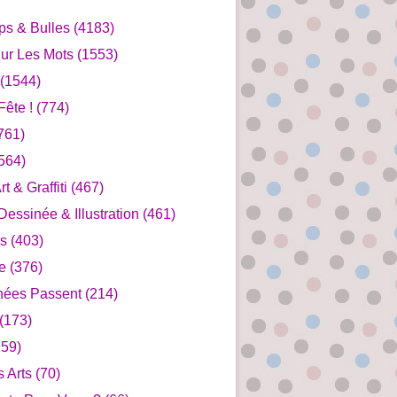
ips & Bulles
(4183)
ur Les Mots
(1553)
(1544)
ête !
(774)
761)
564)
rt & Graffiti
(467)
essinée & Illustration
(461)
s
(403)
e
(376)
nées Passent
(214)
(173)
59)
s Arts
(70)