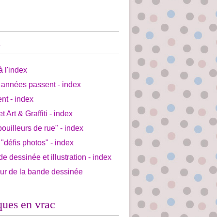
x
à l'index
 années passent - index
ent - index
et Art & Graffiti - index
bouilleurs de rue" - index
 "défis photos" - index
de dessinée et illustration - index
our de la bande dessinée
ques en vrac