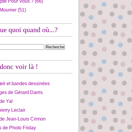
pte Pour Vous ?
(66)
 Mounier
(51)
ue quoi quand où...?
 donc voir là !
'œil et bandes dessinées
ges de Gérard Darris
 de Yal
ierry Leclair
 de Jean-Louis Crimon
is de Photo Friday