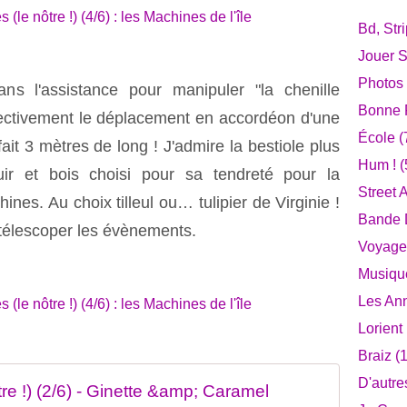
Bd, Str
Jouer S
Photos
ns l'assistance pour manipuler "la chenille
Bonne F
ffectivement le déplacement en accordéon d'une
École
(
 fait 3 mètres de long ! J'admire la bestiole plus
Hum !
(
uir et bois choisi pour sa tendreté pour la
Street A
ines. Au choix tilleul ou… tulipier de Virginie !
Bande D
 télescoper les évènements.
Voyage
Musiqu
Les An
Lorient
Braiz
(1
D'autre
re !) (2/6) - Ginette &amp; Caramel