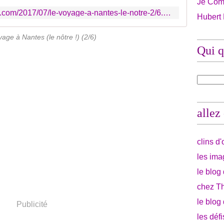
Je Com
http://ginette-caramel.over-blog.com/2017/07/le-voyage-a-nantes-le-notre-2/6.html
Hubert
yage à Nantes (le nôtre !) (2/6)
Qui q
allez
clins d
les ima
le blog
chez Th
le blog
Publicité
les déf