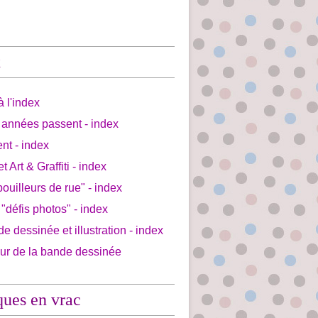
x
à l'index
 années passent - index
ent - index
et Art & Graffiti - index
bouilleurs de rue" - index
 "défis photos" - index
de dessinée et illustration - index
our de la bande dessinée
ques en vrac