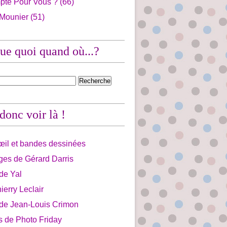
pte Pour Vous ?
(66)
 Mounier
(51)
ue quoi quand où...?
 donc voir là !
'œil et bandes dessinées
ges de Gérard Darris
 de Yal
ierry Leclair
 de Jean-Louis Crimon
is de Photo Friday