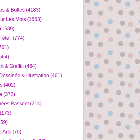
ips & Bulles
(4183)
ur Les Mots
(1553)
(1539)
ête !
(774)
761)
564)
rt & Graffiti
(464)
essinée & Illustration
(461)
s
(402)
e
(372)
nées Passent
(214)
(173)
59)
s Arts
(70)