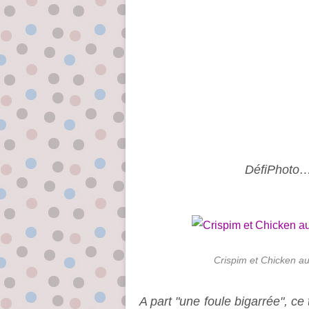
DéfiPhoto…s
Crispim et Chicken au
A part "une foule bigarrée", c