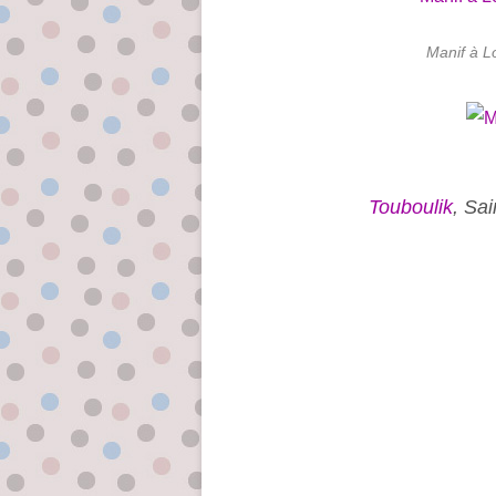
Manif à L
Touboulik
, Sa