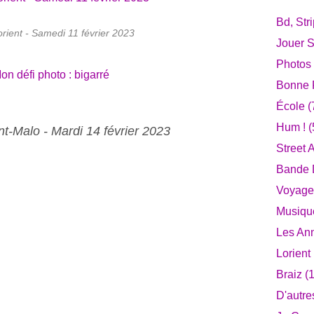
Bd, Str
orient - Samedi 11 février 2023
Jouer S
Photos
Bonne F
École
(
Hum !
(
int-Malo - Mardi 14 février 2023
Street A
Bande D
Voyage
Musiqu
Les An
Lorient
Braiz
(1
D'autre