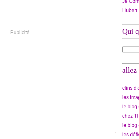
Je Com
Hubert
Qui q
Publicité
allez
clins d
les ima
le blog
chez Th
le blog
les déf