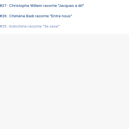
#27 : Christophe Willem raconte "Jacques a dit"
#26 : Chimène Badi raconte "Entre nous"
#25 : Indochine raconte "3e sexe"
#24 : Zaho raconte "C'est chelou"
#23 : Patrick Bruel raconte "Au café des délices"
#22 : Kyo raconte "Le chemin"
#21 : Nolwenn Leroy raconte "Cassé"
#20 : Patrick Hernandez raconte "Born to be alive"
#19 : Lorie raconte "Près de moi"
#18 : Michael Jones raconte "A nos actes manqués" (avec Jean-Jacque
#17 : Khaled raconte "Aïcha"
#16 : Corneille raconte "Parce qu'on vient de loin"