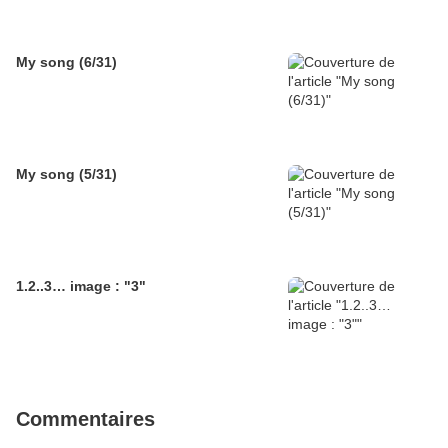
My song (6/31)
My song (5/31)
1.2..3… image : "3"
Commentaires