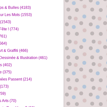
ips & Bulles
(4183)
ur Les Mots
(1553)
(1543)
ête !
(774)
761)
564)
rt & Graffiti
(466)
essinée & Illustration
(461)
s
(402)
e
(375)
nées Passent
(214)
(173)
59)
s Arts
(70)