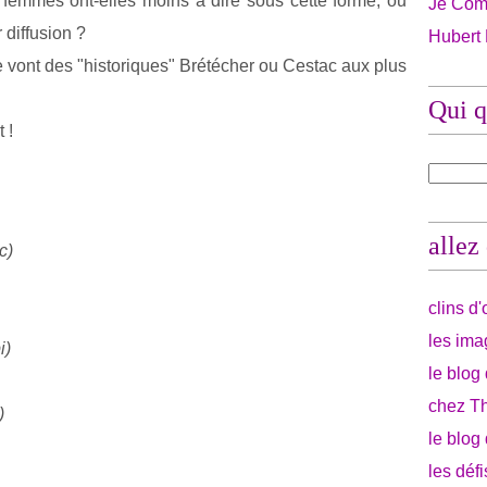
 femmes ont-elles moins à dire sous cette forme, ou
Je Com
r diffusion ?
Hubert
file vont des "historiques" Brétécher ou Cestac aux plus
Qui q
 !
allez
c)
clins d
les ima
i)
le blog
chez Th
)
le blog
les déf