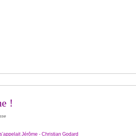
e !
sse