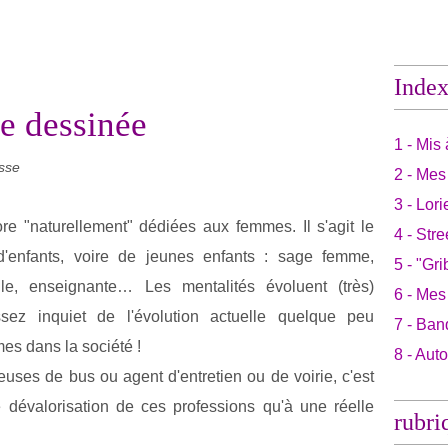
Inde
 dessinée
1 - Mis 
sse
2 - Mes
3 - Lori
e "naturellement" dédiées aux femmes. Il s'agit le
4 - Stre
 d'enfants, voire de jeunes enfants : sage femme,
5 - "Gri
elle, enseignante… Les mentalités évoluent (très)
6 - Mes
ez inquiet de l'évolution actuelle quelque peu
7 - Ban
mes dans la société !
8 - Aut
euses de bus ou agent d'entretien ou de voirie, c'est
e dévalorisation de ces professions qu'à une réelle
rubri