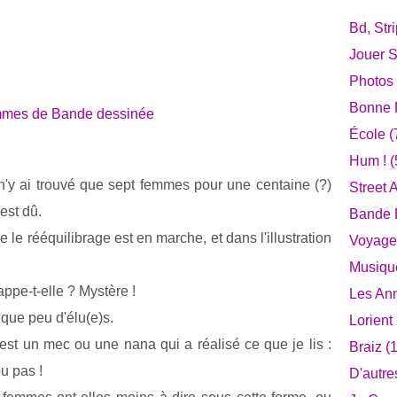
Bd, Str
Jouer S
Photos
Bonne F
École
(
Hum !
(
 n'y ai trouvé que sept femmes pour une centaine (?)
Street A
est dû.
Bande D
e le rééquilibrage est en marche, et dans l'illustration
Voyage
Musiqu
ppe-t-elle ? Mystère !
Les An
 que peu d'élu(e)s.
Lorient
c'est un mec ou une nana qui a réalisé ce que je lis :
Braiz
(1
ou pas !
D'autre