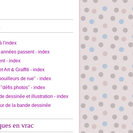
x
à l'index
 années passent - index
ent - index
et Art & Graffiti - index
bouilleurs de rue" - index
 "défis photos" - index
de dessinée et illustration - index
our de la bande dessinée
ques en vrac