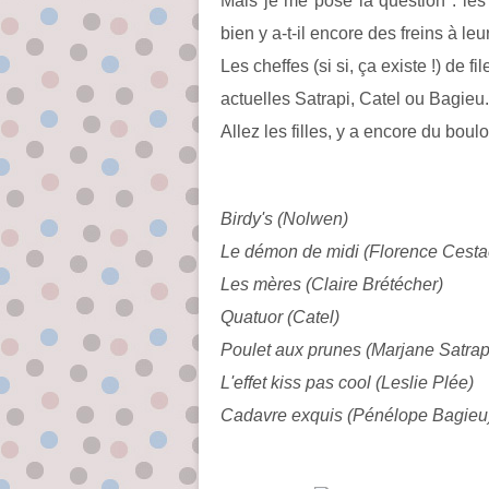
Mais je me pose la question : les
bien y a-t-il encore des freins à leu
Les cheffes (si si, ça existe !) de 
actuelles Satrapi, Catel ou Bagieu.
Allez les filles, y a encore du boulot
Birdy's (Nolwen)
Le démon de midi (Florence Cesta
Les mères (Claire Brétécher)
Quatuor (Catel)
Poulet aux prunes (Marjane Satrap
L'effet kiss pas cool (Leslie Plée)
Cadavre exquis (Pénélope Bagieu