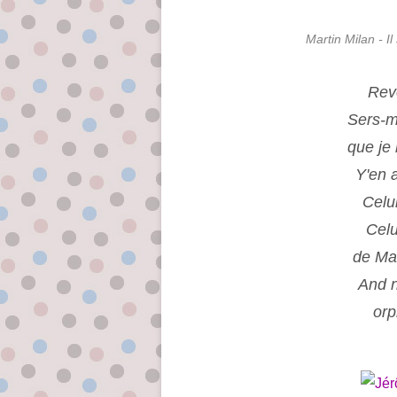
Martin Milan - I
Revo
Sers-m
que je
Y'en 
Celu
Celu
de Ma
And n
orp