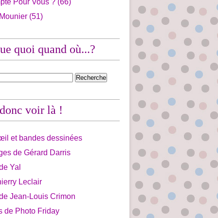
pte Pour Vous ?
(66)
 Mounier
(51)
ue quoi quand où...?
 donc voir là !
'œil et bandes dessinées
ges de Gérard Darris
 de Yal
ierry Leclair
 de Jean-Louis Crimon
is de Photo Friday