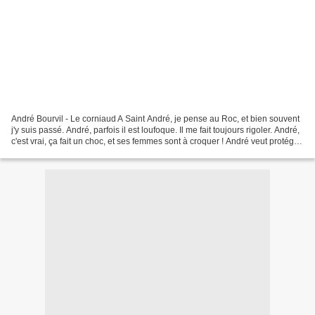
André Bourvil - Le corniaud A Saint André, je pense au Roc, et bien souvent
j'y suis passé. André, parfois il est loufoque. Il me fait toujours rigoler. André,
c'est vrai, ça fait un choc, et ses femmes sont à croquer ! André veut protéger
les phoques...