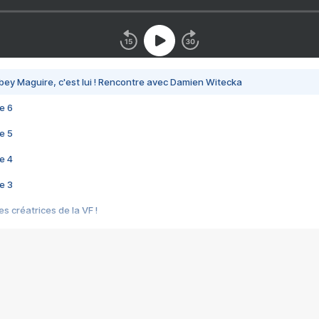
bey Maguire, c'est lui ! Rencontre avec Damien Witecka
e 6
e 5
e 4
e 3
s créatrices de la VF !
e 2
e 1
e Mektoub My Love arrive enfin ! Rencontre avec Shaïn Boumedine et Sal
i : après Toni en famille