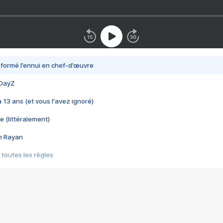
nsformé l’ennui en chef-d’œuvre
 DayZ
 a 13 ans (et vous l'avez ignoré)
e (littéralement)
im Rayan
 toutes les règles
s les jeux vidéo
us choquant de Rockstar ? - Le scandale BULLY
e plus moche de Steam