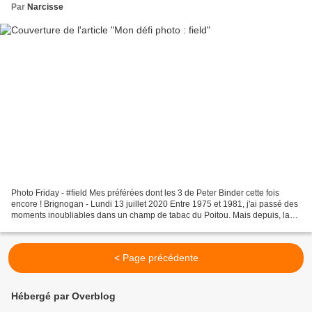
Par
Narcisse
Photo Friday - #field Mes préférées dont les 3 de Peter Binder cette fois
encore ! Brignogan - Lundi 13 juillet 2020 Entre 1975 et 1981, j'ai passé des
moments inoubliables dans un champ de tabac du Poitou. Mais depuis, la
campagne, ça m'a passé. Pourtant,...
< Page précédente
Hébergé par Overblog