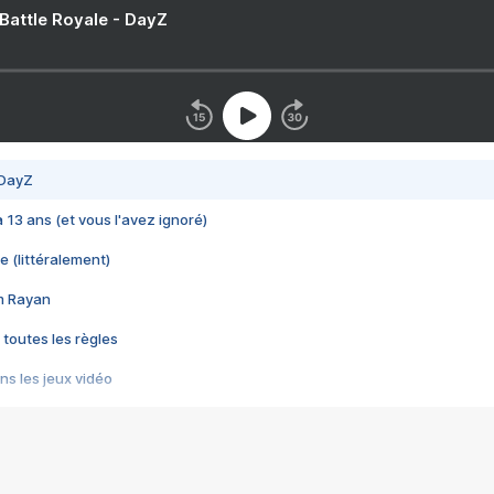
 Battle Royale - DayZ
 DayZ
 a 13 ans (et vous l'avez ignoré)
e (littéralement)
im Rayan
 toutes les règles
s les jeux vidéo
us choquant de Rockstar ? - Le scandale BULLY
e plus moche de Steam