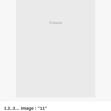
Publicité
1.2..3… image : "11"