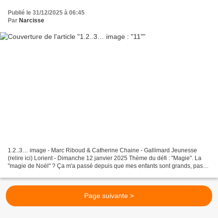
Publié le 31/12/2025 à 06:45
Par
Narcisse
1.2..3… image - Marc Riboud & Catherine Chaine - Gallimard Jeunesse
(relire ici) Lorient - Dimanche 12 janvier 2025 Thème du défi : "Magie". La
"magie de Noël" ? Ça m'a passé depuis que mes enfants sont grands, pas
grand chose à proposer donc. Je vais...
Page suivante >