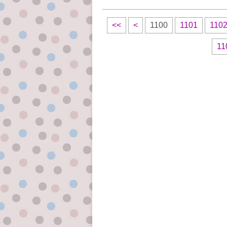
<<
<
1100
1101
110
11