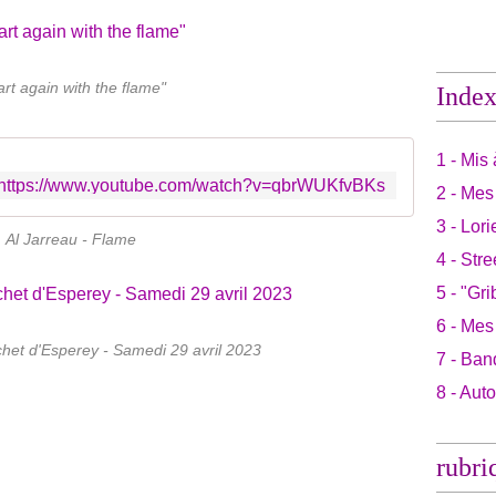
art again with the flame"
Inde
1 - Mis 
https://www.youtube.com/watch?v=qbrWUKfvBKs
2 - Mes
3 - Lori
Al Jarreau - Flame
4 - Stre
5 - "Gri
6 - Mes
chet d'Esperey - Samedi 29 avril 2023
7 - Ban
8 - Aut
rubri