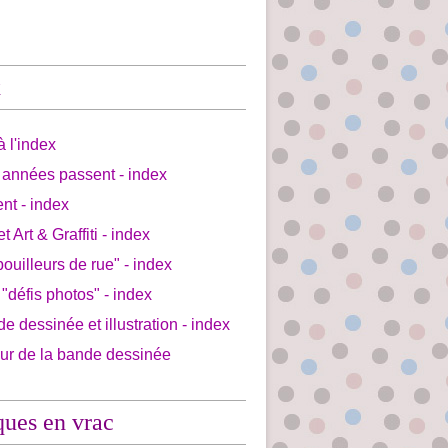
x
à l'index
 années passent - index
ent - index
et Art & Graffiti - index
bouilleurs de rue" - index
 "défis photos" - index
de dessinée et illustration - index
our de la bande dessinée
ques en vrac