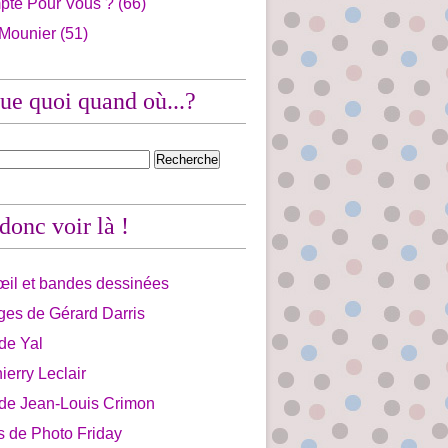
pte Pour Vous ?
(66)
 Mounier
(51)
ue quoi quand où...?
 donc voir là !
'œil et bandes dessinées
ges de Gérard Darris
 de Yal
ierry Leclair
 de Jean-Louis Crimon
is de Photo Friday