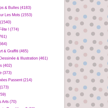
ips & Bulles
(4183)
ur Les Mots
(1553)
(1540)
ête !
(774)
761)
564)
rt & Graffiti
(465)
essinée & Illustration
(461)
s
(402)
e
(373)
nées Passent
(214)
(173)
59)
s Arts
(70)