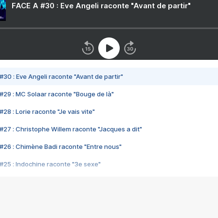
FACE A #30 : Eve Angeli raconte "Avant de partir"
#30 : Eve Angeli raconte "Avant de partir"
#29 : MC Solaar raconte "Bouge de là"
28 : Lorie raconte "Je vais vite"
#27 : Christophe Willem raconte "Jacques a dit"
#26 : Chimène Badi raconte "Entre nous"
#25 : Indochine raconte "3e sexe"
#24 : Zaho raconte "C'est chelou"
#23 : Patrick Bruel raconte "Au café des délices"
#22 : Kyo raconte "Le chemin"