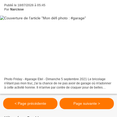
Publié le 18/07/2026 à 05:45
Par
Narcisse
Photo Friday - #garage Etel - Dimanche 5 septembre 2021 Le bricolage
n'étant pas mon truc, j'ai la chance de ne pas avoir de garage où m'adonner
à cette activité honnie. Il m'arrive par contre de craquer pour de belles
portes. Saint-Malo - Mercredi 24...
< Page précédente
Page suivante >