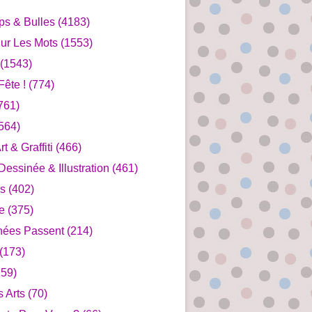
ips & Bulles
(4183)
ur Les Mots
(1553)
(1543)
ête !
(774)
761)
564)
rt & Graffiti
(466)
essinée & Illustration
(461)
s
(402)
e
(375)
nées Passent
(214)
(173)
59)
s Arts
(70)