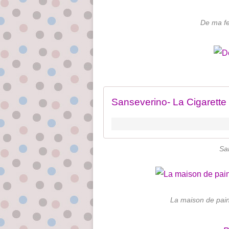
De ma fe
Sanseverino- La Cigarette
San
La maison de pain 