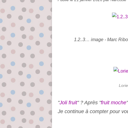
1.2..3… image - Marc Ribo
Lorie
"
Joli fruit
" ? Après "
fruit moche
Je continue à compter pour vous