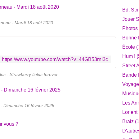
Bd, Str
Jouer S
neau - Mardi 18 août 2020
Photos
Bonne F
École
(
Hum !
(
https://www.youtube.com/watch?v=44GB53rnI3c
Street A
es - Strawberry fields forever
Bande D
Voyage
Musiqu
Les An
 - Dimanche 16 février 2025
Lorient
Braiz
(1
r vous ?
D'autre