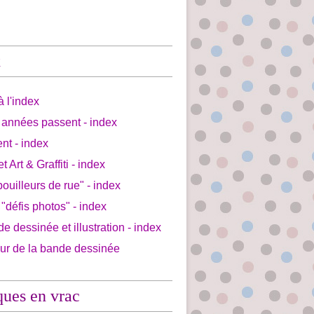
x
à l'index
 années passent - index
ent - index
et Art & Graffiti - index
bouilleurs de rue" - index
 "défis photos" - index
de dessinée et illustration - index
our de la bande dessinée
ques en vrac