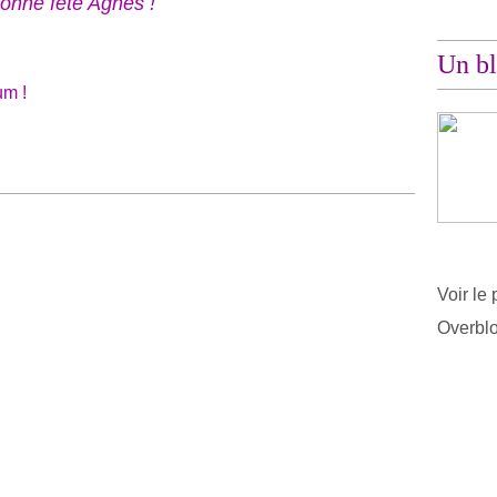
onne fête Agnès !
Un bl
m !
Voir le 
Overbl