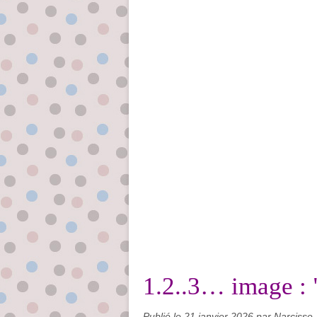
1.2..3… image : 
Publié le
21 janvier 2026
par Narcisse