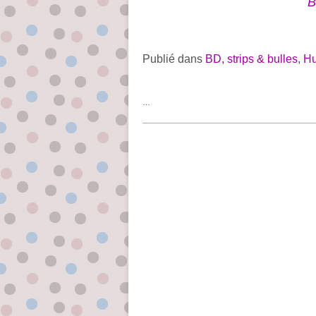
B
Publié dans
BD, strips & bulles
,
Hu
…