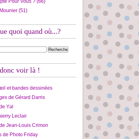
pte Pour Vous ?
(66)
 Mounier
(51)
ue quoi quand où...?
 donc voir là !
'œil et bandes dessinées
ges de Gérard Darris
 de Yal
ierry Leclair
 de Jean-Louis Crimon
is de Photo Friday