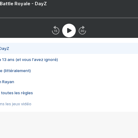
 Battle Royale - DayZ
 DayZ
 a 13 ans (et vous l'avez ignoré)
e (littéralement)
im Rayan
 toutes les règles
s les jeux vidéo
us choquant de Rockstar ? - Le scandale BULLY
e plus moche de Steam
du RÊVE tourne au CAUCHEMAR