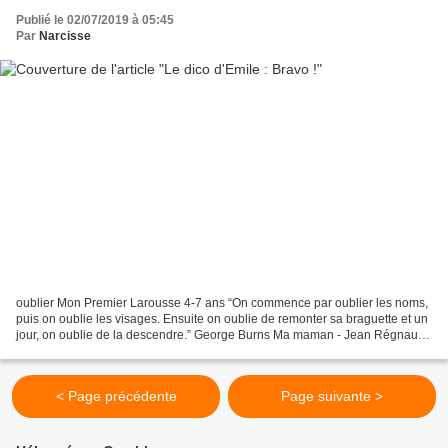
Publié le 02/07/2019 à 05:45
Par
Narcisse
oublier Mon Premier Larousse 4-7 ans “On commence par oublier les noms,
puis on oublie les visages. Ensuite on oublie de remonter sa braguette et un
jour, on oublie de la descendre.” George Burns Ma maman - Jean Régnaud
& Emile Bravo Il vaut mieux tomber...
< Page précédente
Page suivante >