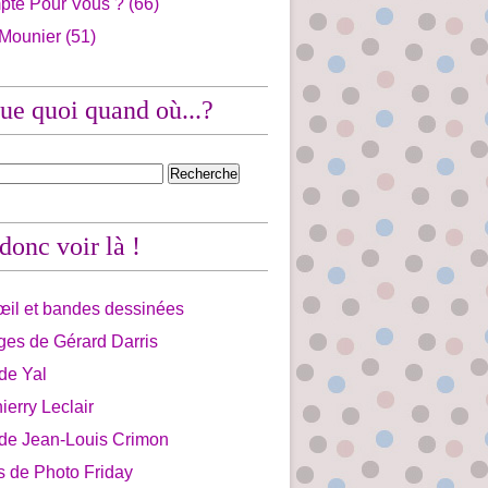
pte Pour Vous ?
(66)
 Mounier
(51)
ue quoi quand où...?
 donc voir là !
'œil et bandes dessinées
ges de Gérard Darris
 de Yal
ierry Leclair
 de Jean-Louis Crimon
is de Photo Friday