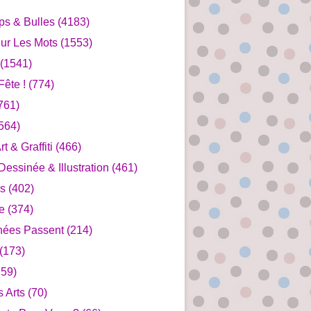
ips & Bulles
(4183)
ur Les Mots
(1553)
(1541)
ête !
(774)
761)
564)
rt & Graffiti
(466)
essinée & Illustration
(461)
s
(402)
e
(374)
nées Passent
(214)
(173)
59)
s Arts
(70)