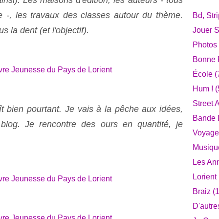
ainsi). Les maisons d'édition, les auteurs - tous
e -, les travaux des classes autour du thème.
Bd, Str
la dent (et l'objectif).
Jouer S
Photos
Bonne F
École
(
Hum !
(
Street A
t bien pourtant. Je vais à la pêche aux idées,
Bande D
blog. Je rencontre des ours en quantité, je
Voyage
Musiqu
Les An
Lorient
Braiz
(1
D'autre