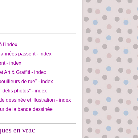
x
à l'index
 années passent - index
ent - index
et Art & Graffiti - index
bouilleurs de rue" - index
 "défis photos" - index
de dessinée et illustration - index
our de la bande dessinée
ques en vrac