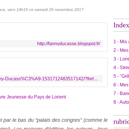
ace, vers 14h15 ce samedi 25 novembre 2017
Inde
1 - Mis 
http://fannyducasse.blogspot.fr/
2 - Mes
3 - Lori
4 - Stre
5 - "Gri
https://www.facebook.com/Fanny-Ducass%C3%A9-1531712483517142/?fref=mentions
6 - Mes
7 - Ban
8 - Aut
 par le bas du "palais des congres" (comme le
rubri