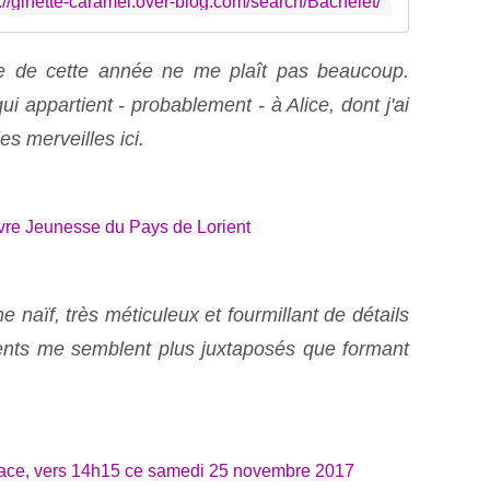
p://ginette-caramel.over-blog.com/search/Bachelet/
che de cette année ne me plaît pas beaucoup.
i appartient - probablement - à Alice, dont j'ai
es merveilles ici.
 naïf, très méticuleux et fourmillant de détails
nts me semblent plus juxtaposés que formant