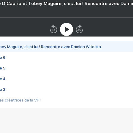
 DiCaprio et Tobey Maguire, c'est lui ! Rencontre avec Dam
bey Maguire, c'est lui ! Rencontre avec Damien Witecka
e 6
e 5
e 4
e 3
s créatrices de la VF !
e 2
e 1
e Mektoub My Love arrive enfin ! Rencontre avec Shaïn Boumedine et Sal