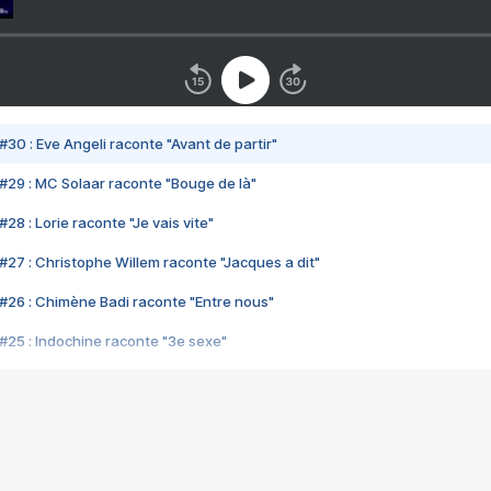
#30 : Eve Angeli raconte "Avant de partir"
#29 : MC Solaar raconte "Bouge de là"
28 : Lorie raconte "Je vais vite"
#27 : Christophe Willem raconte "Jacques a dit"
#26 : Chimène Badi raconte "Entre nous"
#25 : Indochine raconte "3e sexe"
#24 : Zaho raconte "C'est chelou"
#23 : Patrick Bruel raconte "Au café des délices"
#22 : Kyo raconte "Le chemin"