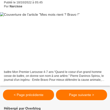
Publié le 18/10/2022 à 05:45
Par
Narcisse
battre Mon Premier Larousse 4-7 ans “Quand le coeur d'un grand homme
cesse de battre, on donne son nom à une artère.” Pierre Daninos Spirou, le
journal d'un ingénu - Emile Bravo Pour mieux défendre la cause animale,
prends plutôt un air de chien battu. La...
< Page précédente
Page suivante >
Hébergé par Overblog