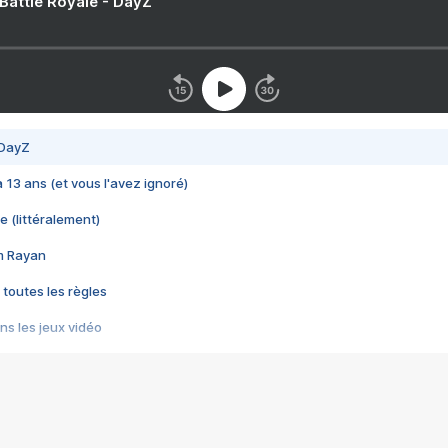
 Battle Royale - DayZ
 DayZ
 a 13 ans (et vous l'avez ignoré)
e (littéralement)
im Rayan
 toutes les règles
s les jeux vidéo
us choquant de Rockstar ? - Le scandale BULLY
e plus moche de Steam
du RÊVE tourne au CAUCHEMAR