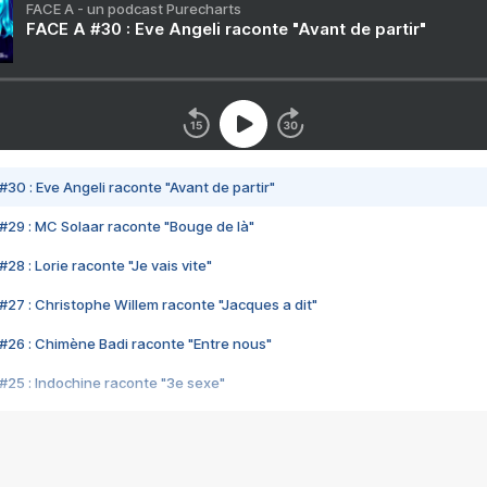
FACE A - un podcast Purecharts
FACE A #30 : Eve Angeli raconte "Avant de partir"
#30 : Eve Angeli raconte "Avant de partir"
#29 : MC Solaar raconte "Bouge de là"
28 : Lorie raconte "Je vais vite"
#27 : Christophe Willem raconte "Jacques a dit"
#26 : Chimène Badi raconte "Entre nous"
#25 : Indochine raconte "3e sexe"
#24 : Zaho raconte "C'est chelou"
#23 : Patrick Bruel raconte "Au café des délices"