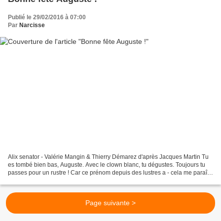
Publié le 29/02/2016 à 07:00
Par
Narcisse
Alix senator - Valérie Mangin & Thierry Démarez d'après Jacques Martin Tu
es tombé bien bas, Auguste. Avec le clown blanc, tu dégustes. Toujours tu
passes pour un rustre ! Car ce prénom depuis des lustres a - cela me paraît
injuste ! – perdu son caractère...
Page suivante >