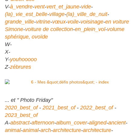
V-
à_vendre
-
vent
-
vert_et_jaune
-
vide
-
(la)_vie_est_belle
-
village
-
(la)_ville_de_nuit
-
grande_ville
-
vitrine
-
vœux
-
voile
-
voisinage
-
en voiture
Simone
-
voiture de collection
-
en_plein_vol
-
volume
sphérique, ovoïde
W-
X-
Y-
youhooooo
Z-
zébrures
... et " Photo Friday"
2020_best_of
-
2021_best_of
-
2022_best_of
-
2023_best_of
A-
abstract
-
afternoon
-
album_cover
-
aligned
-
ancient
-
animal
-
animal
-
arch
-
architecture
-
architecture
-