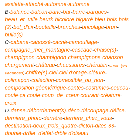
assiette
-
attaché
-
automne
-
automne
B-
balance
-
balcon
-
banc
-
bar
-
barre
-
barques
-
beau_et_utile
-
beurk
-
bicolore
-
bigarré
-
bleu
-
bois
-
bois
(2)
-
bol_d'air
-
bouteille
-
branches
-
bricolage
-
brun
-
bulle(s)
C-
cabane
-
cabossé
-
caché
-
camouflage
-
campagne_mer_montagne
-
cascade
-
chaise(s)
-
champignon
-
champignon
-
champignons
-
chanson
-
chargement
-
château
-
chaussures
-
chérubin
-
chien (en
chiffre(s)
-
ciel
-
ciel d'orage
-
clôture
-
vacances)
-
colimaçon
-
collection
-
comestible_ou_non
-
composition géométrique
-contes
-
costumes
-
coucou
-
coule
-
ça coule
-
coup_de_cœur
-
courant
-
créature
-
croix
D-
danse
-
débordement(s)
-
déco
-
découpage
-
délice
-
dernière_photo
-
derrière
-
derrière_chez_vous
-
destination
-
deux_trois_quatre
-
dicton
-
dites 33
-
double
-
drôle_d'effet
-
drôle d'oiseau