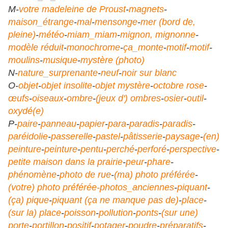
M-
votre madeleine de Proust
-
magnets
-
maison_étrange
-
mal
-
mensonge
-
mer (bord de,
pleine)
-
météo
-
miam_miam
-
mignon, mignonne
-
modèle réduit
-
monochrome
-
ça_monte
-
motif
-
motif
-
moulins
-
musique
-
mystère (photo)
N-
nature_surprenante
-
neuf
-
noir sur blanc
O-
objet
-
objet insolite
-
objet mystère
-
octobre rose
-
œufs
-
oiseaux
-
ombre
-
(jeux d') ombres
-
osier
-
outil
-
oxydé(e)
P-
paire
-
panneau
-
papier
-
para
-
paradis
-
paradis
-
paréidolie
-
passerelle
-
pastel
-
pâtisserie
-
paysage
-
(en)
peinture
-
peinture
-
pentu
-
perché
-
perforé
-
perspective
-
petite maison dans la prairie
-
peur
-
phare
-
phénomène
-
photo de rue
-
(ma) photo préférée
-
(votre) photo préférée
-
photos_anciennes
-
piquant
-
(ça) pique
-
piquant (ça ne manque pas de)
-
place
-
(sur la) place
-
poisson
-
pollution
-
ponts
-
(sur une)
porte
-
portillon
-
positif
-
potager
-
poudre
-
préparatifs
-