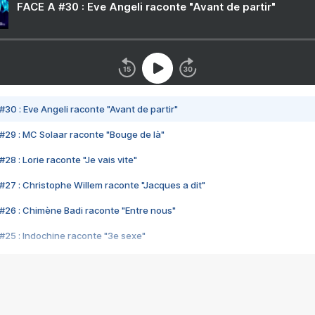
FACE A #30 : Eve Angeli raconte "Avant de partir"
#30 : Eve Angeli raconte "Avant de partir"
#29 : MC Solaar raconte "Bouge de là"
28 : Lorie raconte "Je vais vite"
#27 : Christophe Willem raconte "Jacques a dit"
#26 : Chimène Badi raconte "Entre nous"
#25 : Indochine raconte "3e sexe"
#24 : Zaho raconte "C'est chelou"
#23 : Patrick Bruel raconte "Au café des délices"
#22 : Kyo raconte "Le chemin"