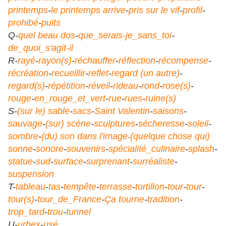
printemps
-
le printemps arrive
-
pris sur le vif
-
profil
-
prohibé
-
puits
Q-
quel beau dos
-
que_serais-je_sans_toi
-
de_quoi_s'agit-il
R-
rayé
-
rayon(s)
-
réchauffer
-
réflection
-
récompense
-
récréation
-
recueillir
-
reflet
-
regard (un autre)
-
regard(s)
-
répétition
-
réveil
-
rideau
-
rond
-
rose(s)
-
rouge
-
en_rouge_et_vert
-
rue
-
rues
-
ruine(s)
S-
(sur le) sable
-
sacs
-
Saint Valentin
-
saisons
-
sauvage
-
(sur) scène
-
sculptures
-
sécheresse
-
soleil
-
sombre
-
(du) son dans l'image
(quelque chose qui)
-
sonne
-
sonore
-
souvenirs
-
spécialité_culinaire
-
splash
-
statue
-
sud
-
surface
-
surprenant
-
surréaliste
-
suspension
T-
tableau
-
tas
-
tempête
-
terrasse
-
tortillon
-
tour
-
tour
-
tour(s)
-
tour_de_France
-
Ça tourne
-
tradition
-
trop_tard
-
trou
-
tunnel
U-
urbex
-
usé