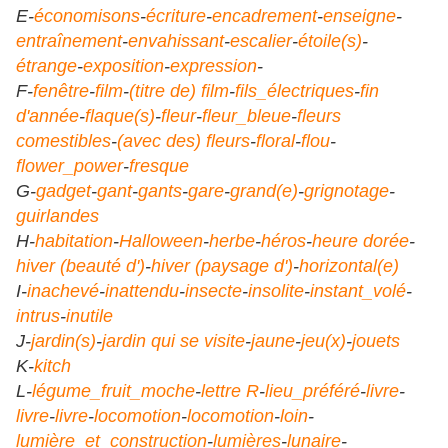
E-
économisons
-
écriture
-
encadrement
-
enseigne
-
entraînement
-
envahissant
-
escalier
-
étoile(s)
-
étrange
-
exposition
-
expression
-
F-
fenêtre
-
film
-
(titre de) film
-
fils_électriques
-
fin
d'année
-
flaque(s)
-
fleur
-
fleur_bleue
-
fleurs
comestibles
-
(avec des) fleurs
-
floral
-
flou
-
flower_power
-
fresque
G-
gadget
-
gant
-
gants
-
gare
-
grand(e)
-
grignotage
-
guirlandes
H-
habitation
-
Halloween
-
herbe
-
héros
-
heure dorée
-
hiver (beauté d')
-
hiver (paysage d')
-
horizontal(e)
I-
inachevé
-
inattendu
-
insecte
-
insolite
-
instant_volé
-
intrus
-
inutile
J-
jardin(s)
-
jardin qui se visite
-
jaune
-
jeu(x)
-
jouets
K-
kitch
L-
légume_fruit_moche
-
lettre R
-
lieu_pré
féré
-
livre
-
livre
-
livre
-
locomotion
-
locomotion
-
loin
-
lumière_et_construction
-
lumières
-
lunaire
-