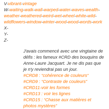
V-
vibrant
-
vintage
W-
waiting
-
walk
-
wall
-
warped
-
water
-
waves
-
wealth
-
weather
-
weathered
-
weird
-
wet
-
wheel
-
white
-
wild
-
wildflowers
-
window
-
winter
-
wood
-
wood
-
words
-
work
X-
Y-
Z-
J'avais commencé avec une vingtaine de
défis : les fameux #CRD des bouquins de
Anne-Laure Jacquart. Je ne dis pas que
je n'y reviendrai pas un jour.
#CRD8 : “cohérence de couleurs“
#CRD9 : “Contraste de couleurs”
#CRD11-voir les formes
#CRD13 : voir les lignes
#CRD15 : “Chasse aux matières et
photos mystères”