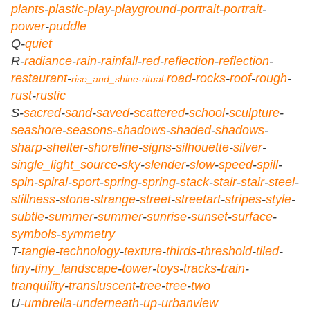
plants
-
plastic
-
play
-
playground
-
portrait
-
portrait
-
power
-
puddle
Q-
quiet
R-
radiance
-
rain
-
rainfall
-
red
-
reflection
-
reflection
-
restaurant
-
road
-
rocks
-
roof
-
rough
-
rise_and_shine
-
ritual
-
rust
-
rustic
S-
sacred
-
sand
-
saved
-
scattered
-
school
-
sculpture
-
seashore
-
seasons
-
shadows
-
shaded
-
shadows
-
sharp
-
shelter
-
shoreline
-
signs
-
silhouette
-
silver
-
single_light_source
-
sky
-
slender
-
slow
-
speed
-
spill
-
spin
-
spiral
-
sport
-
spring
-
spring
-
stack
-
stair
-
stair
-
steel
-
stillness
-
stone
-
strange
-
street
-
streetart
-
stripes
-
style
-
subtle
-
summer
-
summer
-
sunrise
-
sunset
-
surface
-
symbols
-
symmetry
T-
tangle
-
technology
-
texture
-
thirds
-
threshold
-
tiled
-
tiny
-
tiny_landscape
-
tower
-
toys
-
tracks
-
train
-
tranquility
-
transluscent
-
tree
-
tree
-
two
U-
umbrella
-
underneath
-
up
-
urbanview