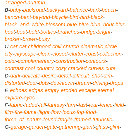
arranged
-
autumn
B-
baby
-
backroad
-
backyard
-
balance
-
bark
-
beach
-
bench
-
bent
-
beyond
-
bicycle
-
bird
-
bird
-
black
-
black_and_white
-
blossom
-
blue
-
blue
-
blue_hour
-
blur
-
boat
-
boat
-
bold
-
bottles
-
branches
-
bridge
-
bright
-
broken
-
brown
-
busy
C-
car
-
cat
-
childhood
-
chill
-
church
-
cinematic
-
circle
-
city
-
cityscape
-
clean
-
closed
-
clutter
-
coast
-
collection
-
color
-
complementary
-
construction
-
contours
-
contrast
-
cool
-
country
-
cozy
-
cracked
-
curves
-
cute
D-
dark
-
delicate
-
desire
-
detail
-
difficult_shot
-
dim
-
distorted
-
door
-
dots
-
downtown
-
dream
-
driving
-
drops
E-
echoes
-
edges
-
empty
-
eroded
-
escape
-
eternal
-
explore
-
eyes
F-
fabric
-
faded
-
fall
-
fantasy
-
farm
-
fast
-
fear
-
fence
-
field
-
film
-
fire
-
flame
-
flight
-
flow
-
focus
-
fog
-
food
-
force_of_nature
-
found
-
fragile
-
framed
-
futuristic
-
G-
garage
-
garden
-
gate
-
gathering
-
giant
-
glass
-
glint
-