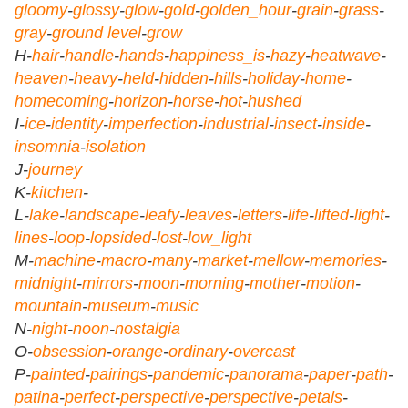
gloomy
-
glossy
-
glow
-
gold
-
golden_hour
-
grain
-
grass
-
gray
-
ground level
-
grow
H-
hair
-
handle
-
hands
-
happiness_is
-
hazy
-
heatwave
-
heaven
-
heavy
-
held
-
hidden
-
hills
-
holiday
-
home
-
homecoming
-
horizon
-
horse
-
hot
-
hushed
I-
ice
-
identity
-
imperfection
-
industrial
-
insect
-
inside
-
insomnia
-
isolation
J-
journey
K-
kitchen
-
L-
lake
-
landscape
-
leafy
-
leaves
-
letters
-
life
-
lifted
-
light
-
lines
-
loop
-
lopsided
-
lost
-
low_light
M-
machine
-
macro
-
many
-
market
-
mellow
-
memories
-
midnight
-
mirrors
-
moon
-
morning
-
mother
-
motion
-
mountain
-
museum
-
music
N-
night
-
noon
-
nostalgia
O-
obsession
-
orange
-
ordinary
-
overcast
P-
painted
-
pairings
-
pandemic
-
panorama
-
paper
-
path
-
patina
-
perfect
-
perspective
-
perspective
-
petals
-