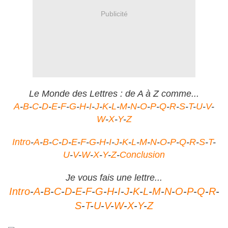
Publicité
Le Monde des Lettres : de A à Z comme...
A
-
B
-
C
-
D
-
E
-
F
-
G
-
H
-
I
-
J
-
K
-
L
-
M
-
N
-
O
-
P
-
Q
-
R
-
S
-
T
-
U
-
V
-
W
-
X
-
Y
-
Z
Intro
-
A
-
B
-
C
-
D
-
E
-
F
-
G
-
H
-
I
-
J
-
K
-
L
-
M
-
N
-
O
-
P
-
Q
-
R
-
S
-
T
-
U
-
V
-
W
-
X
-
Y
-
Z
-
Conclusion
Je vous fais une lettre...
Intro
-
A
-
B
-
C
-
D
-
E
-
F
-
G
-
H
-
I
-
J
-
K
-
L
-
M
-
N
-
O
-
P
-
Q
-
R
-
S
-
T
-
U
-
V
-
W
-
X
-
Y
-
Z