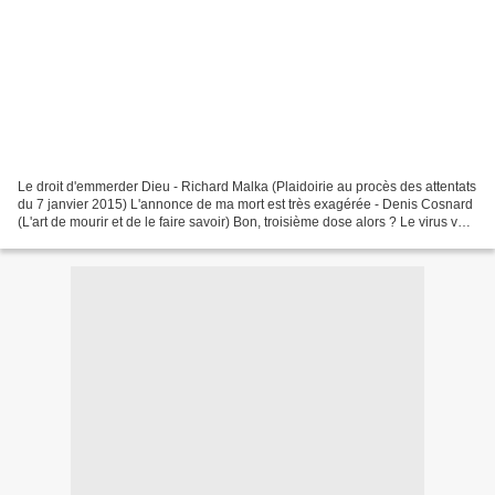
Le droit d'emmerder Dieu - Richard Malka (Plaidoirie au procès des attentats
du 7 janvier 2015) L'annonce de ma mort est très exagérée - Denis Cosnard
(L'art de mourir et de le faire savoir) Bon, troisième dose alors ? Le virus va
se faire voir chez les...