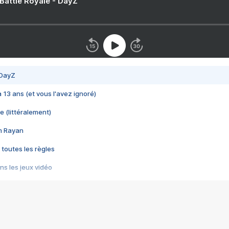
 Battle Royale - DayZ
 DayZ
 a 13 ans (et vous l'avez ignoré)
e (littéralement)
im Rayan
 toutes les règles
s les jeux vidéo
us choquant de Rockstar ? - Le scandale BULLY
e plus moche de Steam
du RÊVE tourne au CAUCHEMAR