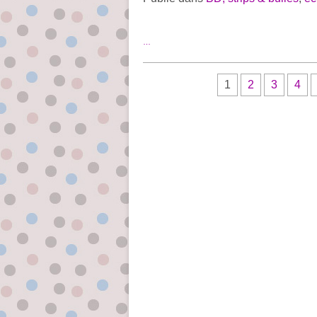
…
1
2
3
4