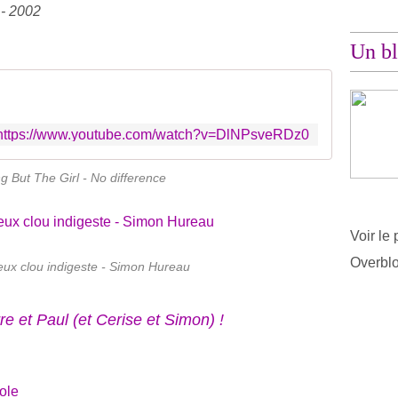
- 2002
Un bl
https://www.youtube.com/watch?v=DlNPsveRDz0
g But The Girl - No difference
Voir le 
Overbl
eux clou indigeste - Simon Hureau
re et Paul (et Cerise et Simon) !
ole