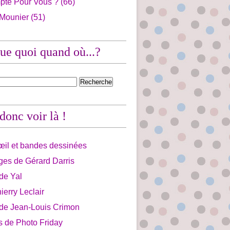
pte Pour Vous ?
(66)
 Mounier
(51)
ue quoi quand où...?
 donc voir là !
'œil et bandes dessinées
ges de Gérard Darris
 de Yal
ierry Leclair
 de Jean-Louis Crimon
is de Photo Friday