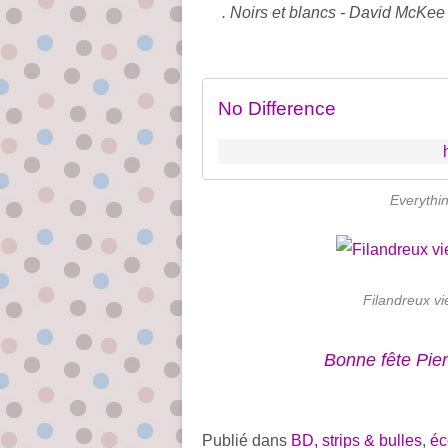
. Noirs et blancs - David McKee 
No Difference
Everythin
Filandreux vi
Bonne fête Pier
Publié dans
BD, strips & bulles
,
éc