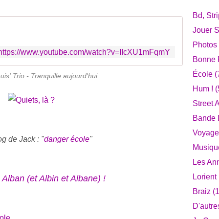
Bd, Str
Jouer S
Photos
https://www.youtube.com/watch?v=IIcXU1mFqmY
Bonne F
École
(
uis' Trio - Tranquille aujourd'hui
Hum !
(
Street A
Bande D
Voyage
og de Jack : "
danger école
"
Musiqu
Les An
Lorient
Alban (et Albin et Albane) !
Braiz
(1
D'autre
ole