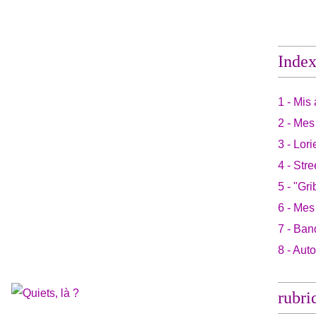
Inde
1 - Mis 
2 - Mes
3 - Lori
4 - Stre
5 - "Gri
6 - Mes
7 - Ban
8 - Aut
rubri