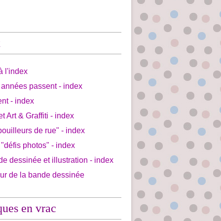
x
à l'index
 années passent - index
ent - index
et Art & Graffiti - index
bouilleurs de rue" - index
 "défis photos" - index
de dessinée et illustration - index
our de la bande dessinée
ques en vrac