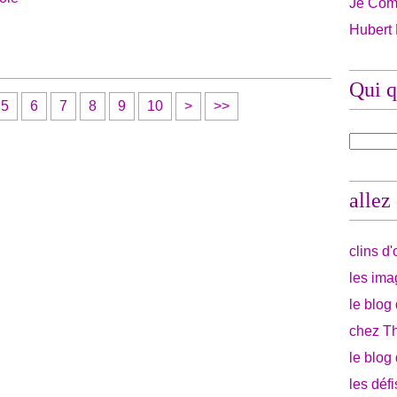
Je Com
Hubert
Qui q
2
3
4
5
6
7
8
9
1
2
3
5
6
7
8
9
10
>
>>
0
0
0
0
0
0
0
0
0
0
0
0
0
0
allez
clins d
les ima
le blog
chez Th
le blog
les déf