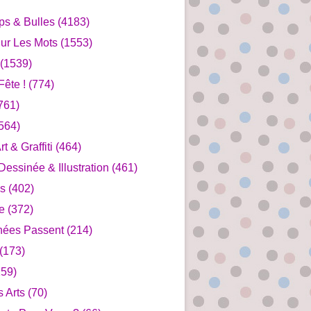
ips & Bulles
(4183)
ur Les Mots
(1553)
(1539)
ête !
(774)
761)
564)
rt & Graffiti
(464)
essinée & Illustration
(461)
s
(402)
e
(372)
nées Passent
(214)
(173)
59)
s Arts
(70)