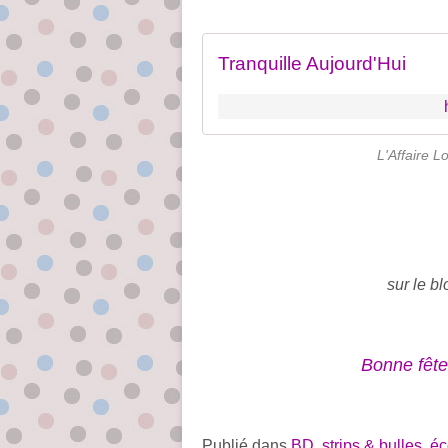
Tranquille Aujourd'Hui
L'Affaire Lo
sur le bl
Bonne fête 
Publié dans
BD, strips & bulles
,
éc