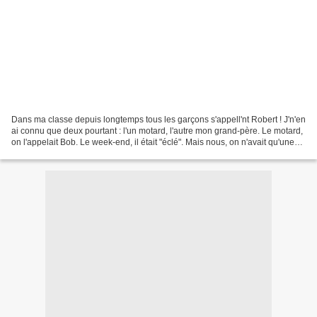
Dans ma classe depuis longtemps tous les garçons s'appell'nt Robert ! J'n'en
ai connu que deux pourtant : l'un motard, l'autre mon grand-père. Le motard,
on l'appelait Bob. Le week-end, il était "éclé". Mais nous, on n'avait qu'une
mob, en majorité au...