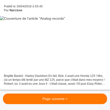
Publié le 30/04/2016 à 05:45
Par
Narcisse
Brigitte Bardot - Harley Davidson En fait, Bob, il avait une Honda 125 ! Moi,
j'ai un temps été tenté par une MZ 125, parce que c'était dans mes moyens !
Robert, lui, il avait eu une Juva 4 : c'était classe, aussi ! Et puis Easy Rider,
c'est quand même...
Page suivante >