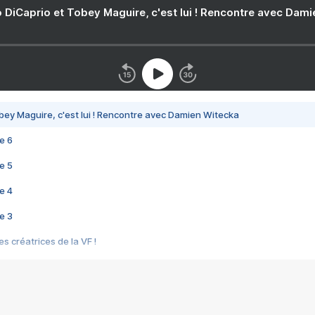
 DiCaprio et Tobey Maguire, c'est lui ! Rencontre avec Dam
bey Maguire, c'est lui ! Rencontre avec Damien Witecka
e 6
e 5
e 4
e 3
s créatrices de la VF !
e 2
e 1