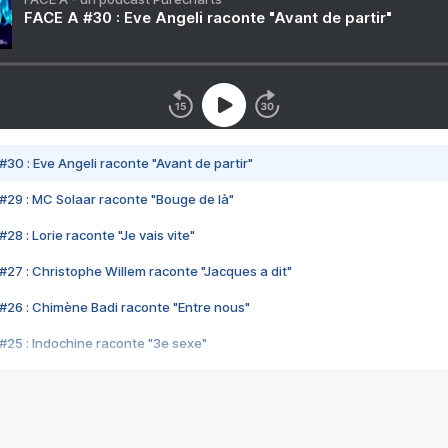
FACE A #30 : Eve Angeli raconte "Avant de partir"
#30 : Eve Angeli raconte "Avant de partir"
#29 : MC Solaar raconte "Bouge de là"
28 : Lorie raconte "Je vais vite"
#27 : Christophe Willem raconte "Jacques a dit"
#26 : Chimène Badi raconte "Entre nous"
#25 : Indochine raconte "3e sexe"
#24 : Zaho raconte "C'est chelou"
#23 : Patrick Bruel raconte "Au café des délices"