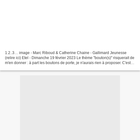
1.2..3… image - Marc Riboud & Catherine Chaine - Gallimard Jeunesse
(relire ici) Etel - Dimanche 19 février 2023 Le thème "bouton(s)" risquerait de
m'en donner : à part les boutons de porte, je n'aurais rien à proposer. C'est
donc la suite de ma comptine,...