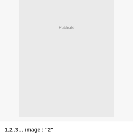
Publicité
1.2..3… image : "2"