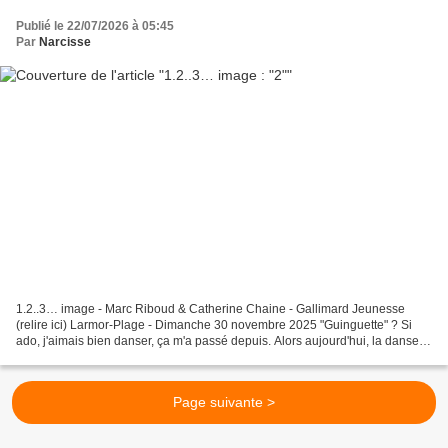
Publié le 22/07/2026 à 05:45
Par
Narcisse
1.2..3… image - Marc Riboud & Catherine Chaine - Gallimard Jeunesse
(relire ici) Larmor-Plage - Dimanche 30 novembre 2025 "Guinguette" ? Si
ado, j'aimais bien danser, ça m'a passé depuis. Alors aujourd'hui, la danse et
moi, ça fait "2". Larmor-Plage -...
Page suivante >