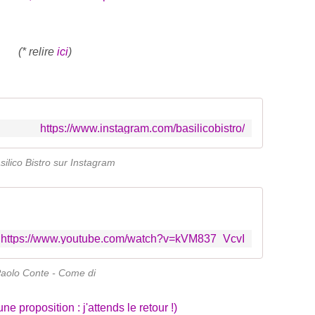
(* relire
ici
)
https://www.instagram.com/basilicobistro/
silico Bistro sur Instagram
https://www.youtube.com/watch?v=kVM837_VcvI
aolo Conte - Come di