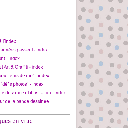
x
à l'index
 années passent - index
ent - index
et Art & Graffiti - index
bouilleurs de rue" - index
 "défis photos" - index
de dessinée et illustration - index
our de la bande dessinée
ques en vrac