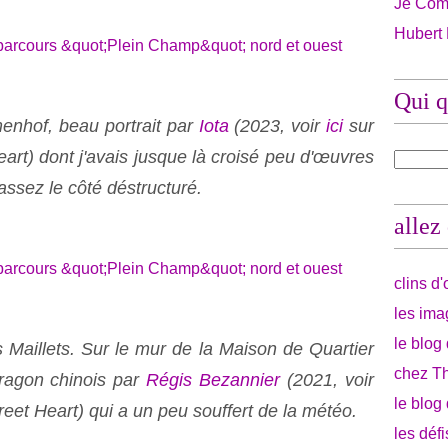
Je Com
Hubert
Qui q
nhof, beau portrait par
Iota
(2023, voir
ici
sur
art) dont j'avais jusque là croisé peu d'œuvres
assez le côté déstructuré.
allez
clins d
les ima
le blog
Maillets. Sur le mur de la Maison de Quartier
chez Th
ragon chinois par
Régis Bezannier
(2021, voir
le blog
reet Heart) qui a un peu souffert de la météo.
les déf