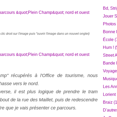
Bd, Str
Jouer S
Photos
Bonne F
clic droit sur l'image puis "ouvrir l'image dans un nouvel onglet)
École
(
Hum !
(
Street A
Bande D
Voyage
mp" récupérés à l'Office de tourisme, nous
Musiqu
hasse vers le nord.
Les An
verse, il est plus logique de prendre le tram
Lorient
 bout de la rue des Maillet, puis de redescendre
Braiz
(1
re que je vais présenter ce parcours.
D'autre