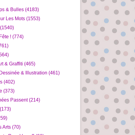
ips & Bulles
(4183)
ur Les Mots
(1553)
(1540)
ête !
(774)
761)
564)
rt & Graffiti
(465)
essinée & Illustration
(461)
s
(402)
e
(373)
nées Passent
(214)
(173)
59)
s Arts
(70)