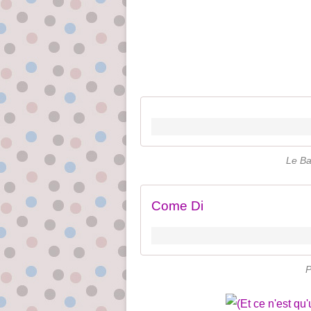
Le Ba
Come Di
P