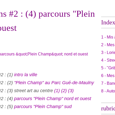
s #2 : (4) parcours "Plein
Inde
ouest
1 - Mis 
2 - Mes
3 - Lori
4 - Stre
5 - "Gri
2 : (1)
intro la ville
6 - Mes
2 : (2)
"Plein Champ" au Parc Gué-de-Maulny
7 - Ban
 : (3) street art au centre
(1)
(2)
(3)
8 - Aut
2 : (4)
parcours "Plein Champ" nord et ouest
2 : (5)
parcours "Plein Champ" sud
rubri