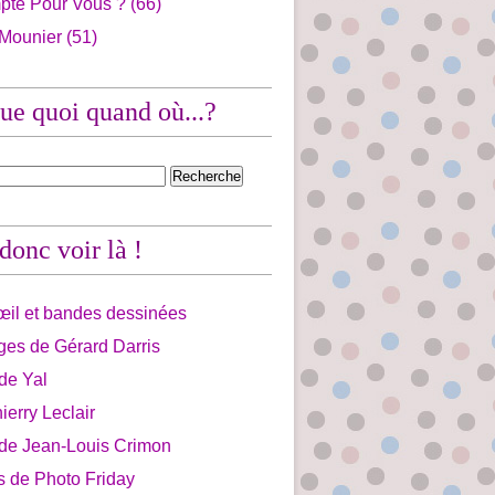
pte Pour Vous ?
(66)
 Mounier
(51)
ue quoi quand où...?
 donc voir là !
'œil et bandes dessinées
ges de Gérard Darris
 de Yal
ierry Leclair
 de Jean-Louis Crimon
is de Photo Friday