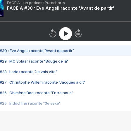
FACE A - un podcast Purecharts
FACE A #30 : Eve Angeli raconte "Avant de partir"
#30 : Eve Angeli raconte "Avant de partir"
#29 : MC Solaar raconte "Bouge de là"
28 : Lorie raconte "Je vais vite"
#27 : Christophe Willem raconte "Jacques a dit"
#26 : Chimène Badi raconte "Entre nous"
#25 : Indochine raconte "3e sexe"
#24 : Zaho raconte "C'est chelou"
#23 : Patrick Bruel raconte "Au café des délices"